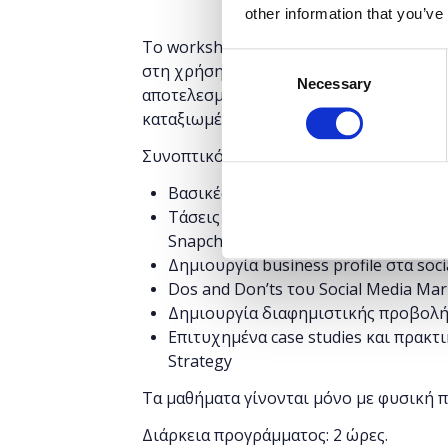
other information that you’ve
Το workshop έχει στόχο να δώσει την 
Consent
στη χρήση σημαντικών μέσων κοινωνικ
Necessary
Selection
αποτελεσματικότητας του Digital Marke
καταξιωμένα brands.
Συνοπτικό πρόγραμμα:
Βασικές Έννοιες Digital Marketing
Τάσεις των Social Media στην Ελλάδα
Snapchat, Instagram, YouTube
Δημιουργία business profile στα soci
Dos and Don’ts του Social Media Mar
Δημιουργία διαφημιστικής προβολής
Επιτυχημένα case studies και πρακτ
Strategy
Τα μαθήματα γίνονται μόνο με φυσική 
Διάρκεια προγράμματος: 2 ώρες.