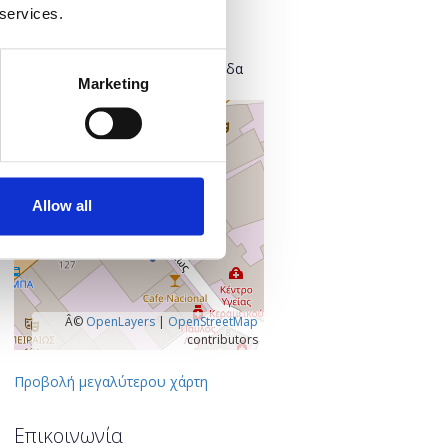
Found.ation
 services.
Ευρυσθέως 2
118 54 Αθήνα
Κεντρικός Τομέας Αθηνών, Ελλάδα
Marketing
+
–
Allow all
Â©
OpenLayers
|
OpenStreetMap
contributors
Προβολή μεγαλύτερου χάρτη
Επικοινωνία