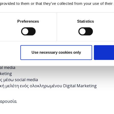
 provided to them or that they’ve collected from your use of their
δυνατότητα στους συμμετέχοντες να εκπαιδευτούν
ής δικτύωσης, να μάθουν τον τρόπο μέτρησης της
Preferences
Statistics
ting και να δουν βέλτιστες πρακτικές απο
Use necessary cookies only
 σήμερα και διεθνώς: Facebook, Linkedln,Twitter,
al media
keting
 μέσω social media
ική μελέτη ενός ολοκληρωμένου Digital Marketing
παρουσία.