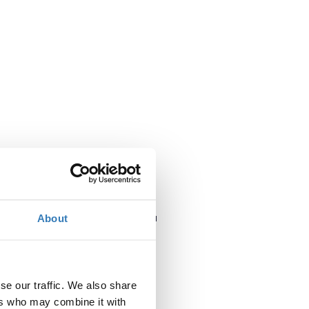
Πότε;
Δευτέρα, 14 Μαΐου 2018
2:00 μμ
About
Προσθήκη στο ημερολόγιό σας
se our traffic. We also share
Πού;
ers who may combine it with