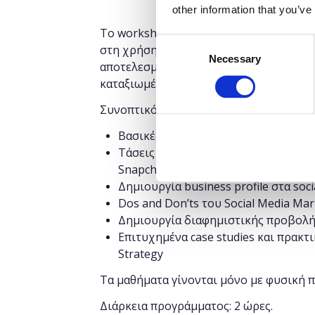
other information that you’ve
Το workshop έχει στόχο να δώσει την 
Consent
στη χρήση σημαντικών μέσων κοινωνικ
Necessary
Selection
αποτελεσματικότητας του Digital Marke
καταξιωμένα brands.
Συνοπτικό πρόγραμμα:
Βασικές Έννοιες Digital Marketing
Τάσεις των Social Media στην Ελλάδα
Snapchat, Instagram, YouTube
Δημιουργία business profile στα soci
Dos and Don’ts του Social Media Mar
Δημιουργία διαφημιστικής προβολής
Επιτυχημένα case studies και πρακτ
Strategy
Τα μαθήματα γίνονται μόνο με φυσική 
Διάρκεια προγράμματος: 2 ώρες.