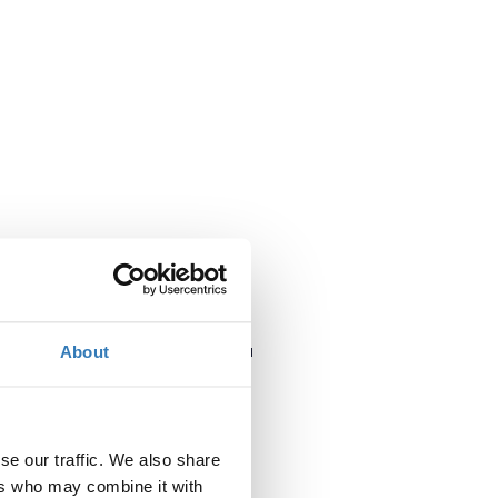
Πότε;
Δευτέρα, 21 Μαΐου 2018
2:00 μμ
About
Προσθήκη στο ημερολόγιό σας
se our traffic. We also share
Πού;
ers who may combine it with