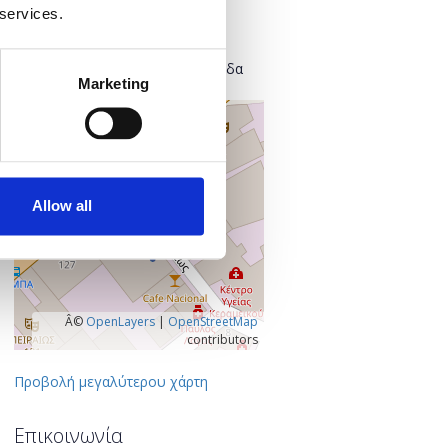
Found.ation
 services.
Ευρυσθέως 2
118 54 Αθήνα
Κεντρικός Τομέας Αθηνών, Ελλάδα
Marketing
+
–
Allow all
Â©
OpenLayers
|
OpenStreetMap
contributors
Προβολή μεγαλύτερου χάρτη
Επικοινωνία