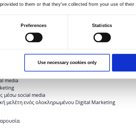
 provided to them or that they’ve collected from your use of their
δυνατότητα στους συμμετέχοντες να εκπαιδευτούν
ής δικτύωσης, να μάθουν τον τρόπο μέτρησης της
Preferences
Statistics
ting και να δουν βέλτιστες πρακτικές απο
Use necessary cookies only
 σήμερα και διεθνώς: Facebook, Linkedln,Twitter,
al media
keting
 μέσω social media
ική μελέτη ενός ολοκληρωμένου Digital Marketing
παρουσία.