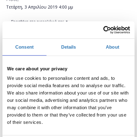
Τετάρτη, 3 Απριλίου 2019
4:00 μμ
Προσθήκη στο ημερολόγιό σας
Found.ation, Αθήνα
Consent
Details
About
Η περίοδος εγγραφών έχει λήξει.
Συμμετοχή
We care about your privacy
We use cookies to personalise content and ads, to
provide social media features and to analyse our traffic.
We also share information about your use of our site with
our social media, advertising and analytics partners who
Το σεμινάριο απευθύνεται σε εκπαιδευτικούς της
may combine it with other information that you’ve
πρωτοβάθμιας και δευτεροβάθμιας εκπαίδευσης οι
provided to them or that they’ve collected from your use
οποίοι επιθυμούν να ανακαλύψουν τον κόσμο του
of their services.
Sway. Το Sway είναι ένα διαδικτυακό εργαλείο που
μας επιτρέπει να δημιουργήσουμε παρουσιάσεις, ν'