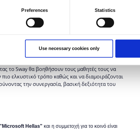
έχει λήξει.
Preferences
Statistics
τικούς της πρωτοβάθμιας και δευτεροβάθμιας
Use necessary cookies only
ακαλύψουν τον κόσμο του Sway. Το Sway είναι ένα
ει να δημιουργήσουμε παρουσιάσεις, ν' αφηγηθούμε
τας το Sway θα βοηθήσουν τους μαθητές τους να
ν πιο ελκυστικό τρόπο καθώς και να διαμοιράζονται
ρύνοντας την συνεργασία, βασική δεξιότητα του
"
Microsoft
Hellas"
και η
συμμετοχή για το κοινό είναι