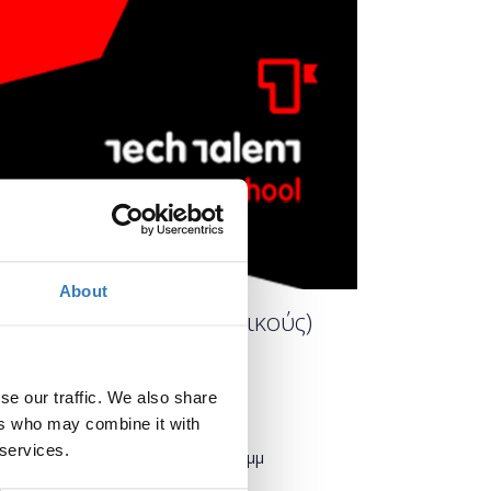
About
γασιών (για εκπαιδευτικούς)
se our traffic. We also share
Πότε;
ers who may combine it with
 services.
Τετάρτη, 24 Απριλίου 2019
4:00 μμ