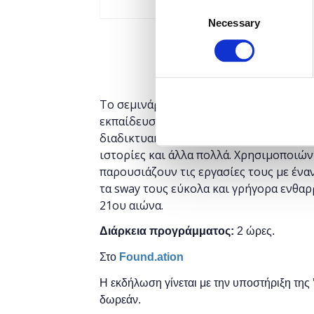
Consent
Necessary
Selection
Το σεμινάριο απευθύνεται σε εκπαιδευ
εκπαίδευσης οι οποίοι επιθυμούν να αν
διαδικτυακό εργαλείο που μας επιτρέπ
ιστορίες και άλλα πολλά. Χρησιμοποιών
παρουσιάζουν τις εργασίες τους με ένα
τα sway τους εύκολα και γρήγορα ενθαρ
21ου αιώνα.
Διάρκεια προγράμματος:
2 ώρες.
Στο
Found.ation
Η εκδήλωση γίνεται
με την υποστήριξη της
δωρεάν.