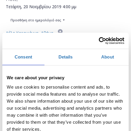
Τετάρτη, 20 Νοεμβρίου 2019
4:00 μμ
Προσθήκη στο ημερολόγιό σας
Λέλα Καραγιάννη, Αθήνα
Η περίοδος εγγραφών έχει λήξει.
Συμμετοχή
Consent
Details
About
We care about your privacy
We use cookies to personalise content and ads, to
provide social media features and to analyse our traffic.
We also share information about your use of our site with
Το σεμινάριο απευθύνεται σε εκπαιδευτικούς της
our social media, advertising and analytics partners who
πρωτοβάθμιας και δευτεροβάθμιας εκπαίδευσης οι
may combine it with other information that you’ve
οποίοι επιθυμούν να ανακαλύψουν τον κόσμο του
provided to them or that they’ve collected from your use
Sway. Το Sway είναι ένα διαδικτυακό εργαλείο που
of their services.
μας επιτρέπει να δημιουργήσουμε παρουσιάσεις, ν'