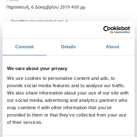
Παρασκευή, 6 Δεκεμβρίου 2019
4:00 μμ
Προσθήκη στο ημερολόγιό σας
Found.ation, Αθήνα
Consent
Details
About
Η περίοδος εγγραφών έχει λήξει.
Συμμετοχή
We care about your privacy
We use cookies to personalise content and ads, to
provide social media features and to analyse our traffic.
We also share information about your use of our site with
our social media, advertising and analytics partners who
Το σεμινάριο απευθύνεται σε εκπαιδευτικούς της
may combine it with other information that you’ve
πρωτοβάθμιας και δευτεροβάθμιας εκπαίδευσης οι
provided to them or that they’ve collected from your use
οποίοι επιθυμούν να ανακαλύψουν τον κόσμο του
of their services.
Sway. Το Sway είναι ένα διαδικτυακό εργαλείο που
μας επιτρέπει να δημιουργήσουμε παρουσιάσεις, ν'