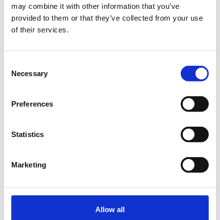
Online
may combine it with other information that you’ve
provided to them or that they’ve collected from your use
of their services.
Η περίοδος εγγραφών έχει λήξει.
ON LINE
ΠΑΡΑΚΟΛΟΥΘΗΣΗ
Consent
Necessary
Selection
Preferences
Statistics
Οργάνωση - Γραμματεία:
EVENTURE E.E. - ΥΠΗΡΕΣΙΕΣ ΟΡΓΑΝΩΣΗΣ ΕΠΙΣΤΗΜΟΝΙΚΩΝ ΚΑΙ
ΠΟΛΙΤΙΣΤΙΚΩΝ ΕΚΔΗΛΩΣΕΩΝ
Marketing
Α.Φ.Μ.: 801418846, Δ.Ο.Υ. : Ν. ΙΩΝΙΑΣ
ΔΙΕΥΘΥΝΣΗ: Ελικώνος 5 & Βυζαντινών Αυτοκρατόρων, 142 32, Ν.
Ιωνία
info@eventure.gr
Allow all
τηλ.: 2160702929