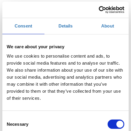
Προσθήκη στο ημερολόγιό σας
Μύλος Ματσόπουλου, Τρίκαλα
Consent
Details
About
Η περίοδος εγγραφών έχει λήξει.
Συμμετοχή
We care about your privacy
We use cookies to personalise content and ads, to
provide social media features and to analyse our traffic.
We also share information about your use of our site with
our social media, advertising and analytics partners who
may combine it with other information that you’ve
To Bootstrap είναι το πιο δημοφιλές HTML, CSS, and
provided to them or that they’ve collected from your use
JS framework για την κατασκευή responsive, mobile
of their services.
first web projects. Κάνει το front-end development
εύκολο και ευχάριστο χάρη στις ολοκληρωμένες
βιβλιοθήκες του. Δοκιμάστε γρήγορα τις ιδέες σας,
Consent
Necessary
δημιουργήστε ολόκληρη την εφαρμογή σας ή
Selection