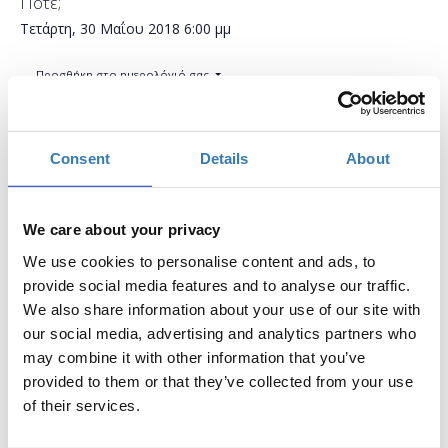
Πότε;
Τετάρτη, 30 Μαΐου 2018
6:00 μμ
Προσθήκη στο ημερολόγιό σας
Πρώην Κέντρο Δια Βίου Μάθησης Δήμου Τρικκαίων,
Τρίκαλα
Consent
Details
About
Η περίοδος εγγραφών έχει λήξει.
Συμμετοχή
We care about your privacy
We use cookies to personalise content and ads, to
provide social media features and to analyse our traffic.
We also share information about your use of our site with
our social media, advertising and analytics partners who
may combine it with other information that you’ve
It’s the digital era! Οι μελλοντικοί σου εργοδότες
provided to them or that they’ve collected from your use
βρίσκονται online, εσύ; Πώς μπορείς να
of their services.
δημιουργήσεις ένα digital cv και να κάνεις το profile
σου ελκυστικό; Ποια είναι τα top skills για το 2018;