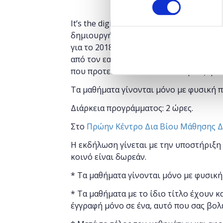
It’s the digital era! Οι μελλοντικοί σου
δημιουργήσεις ένα digital cv και να κάνει
για το 2018; Μάθε πώς να παρουσιάζεις 
από τον εαυτό σου. Ανακάλυψε top tips α
που προτείνονται να ακολουθήσεις ή να 
Τα μαθήματα γίνονται μόνο με φυσική 
Διάρκεια προγράμματος: 2 ώρες.
Στο
Πρώην Κέντρο Δια Βίου Μάθησης 
Η εκδήλωση γίνεται
με την υποστήριξη
κοινό είναι δωρεάν.
* Τα μαθήματα γίνονται μόνο με φυσική
* Τα μαθήματα με το ίδιο τίτλο έχουν κ
έγγραφή μόνο σε ένα, αυτό που σας βολ