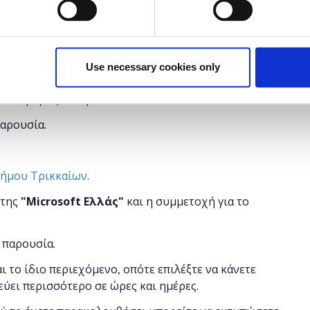
 εργοδότες βρίσκονται online, εσύ; Πώς μπορείς να
ς το profile σου ελκυστικό; Ποια είναι τα top skills
τα πιο δυνατά σου σημεία και χτίσε ένα “brand” γύρω
Use necessary cookies only
πό διεθνείς recruiters αλλά και τα DO’s & DON’T’S
αποφύγεις…και μείνε “linked”!
παρουσία.
Δήμου Τρικκαίων
.
 της
"
Microsoft
Ελλάς"
και η
συμμετοχή για το
 παρουσία.
αι το ίδιο περιεχόμενο, οπότε επιλέξτε να κάνετε
εύει περισσότερο σε ώρες και ημέρες.