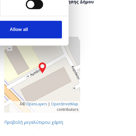
Πρώην Κέντρο Δια Βίου Μάθησης Δήμου
Τρικκαίων
Καλαμπάκας 28
421 00 Τρίκαλα
Τρίκαλα, Ελλάδα
Allow all
+
–
Â©
OpenLayers
|
OpenStreetMap
contributors
Προβολή μεγαλύτερου χάρτη