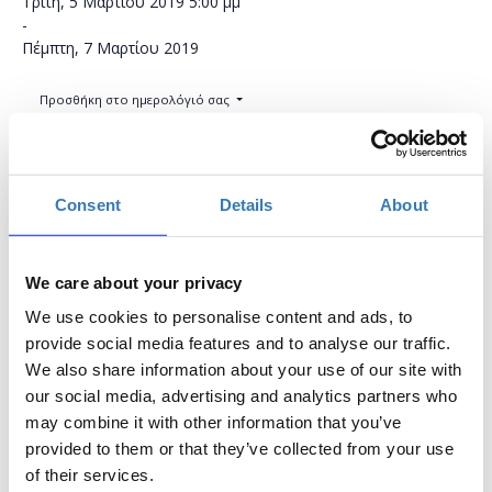
Τρίτη, 5 Μαρτίου 2019
5:00 μμ
-
Πέμπτη, 7 Μαρτίου 2019
Προσθήκη στο ημερολόγιό σας
Μύλος Ματσόπουλου, Τρίκαλα
Consent
Details
About
Η περίοδος εγγραφών έχει λήξει.
Συμμετοχή
We care about your privacy
We use cookies to personalise content and ads, to
provide social media features and to analyse our traffic.
We also share information about your use of our site with
our social media, advertising and analytics partners who
Το σεμινάριο θα πραγματοποιηθεί σε δύο
may combine it with other information that you’ve
φάσεις: 5/03 & 7/03, 17:00-20:00.
provided to them or that they’ve collected from your use
Ποια είναι τα βασικά στοιχεία μιας ιστοσελίδας και
of their services.