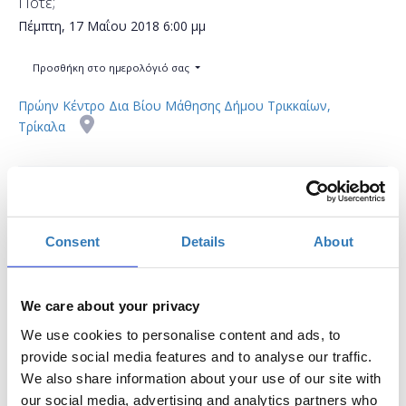
Πότε;
Πέμπτη, 17 Μαΐου 2018
6:00 μμ
Προσθήκη στο ημερολόγιό σας
Πρώην Κέντρο Δια Βίου Μάθησης Δήμου Τρικκαίων,
Τρίκαλα
Η περίοδος εγγραφών έχει λήξει.
Συμμετοχή
Consent
Details
About
We care about your privacy
We use cookies to personalise content and ads, to
Tί είναι το Ίντερνετ; Aναρωτιέσαι πώς
provide social media features and to analyse our traffic.
δημιουργήθηκε, τί δυνατότητες προσφέρει και πώς
We also share information about your use of our site with
μπορείς να το χρησιμοποιήσεις στην
our social media, advertising and analytics partners who
καθημερινότητά σου με ασφάλεια; Αισθάνεσαι ότι