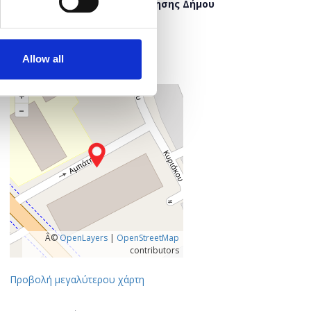
Πρώην Κέντρο Δια Βίου Μάθησης Δήμου
Τρικκαίων
Καλαμπάκας 28
421 00 Τρίκαλα
Allow all
Τρίκαλα, Ελλάδα
+
–
Â©
OpenLayers
|
OpenStreetMap
contributors
Προβολή μεγαλύτερου χάρτη