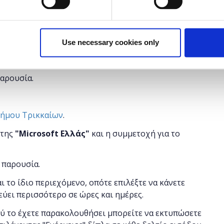
στους συμμετέχοντες πώς μπορούν να δημιουργήσουν
τα περιεχόμενο, στην πλατφόρμα του WordPress, να
Use necessary cookies only
 να διαμορφώνουν και να προσαρμόζουν περιεχόμενο
παρουσία.
Δήμου Τρικκαίων
.
 της
"
Microsoft
Ελλάς"
και η
συμμετοχή για το
 παρουσία.
αι το ίδιο περιεχόμενο, οπότε επιλέξτε να κάνετε
εύει περισσότερο σε ώρες και ημέρες.
ού το έχετε παρακολουθήσει μπορείτε να εκτυπώσετε