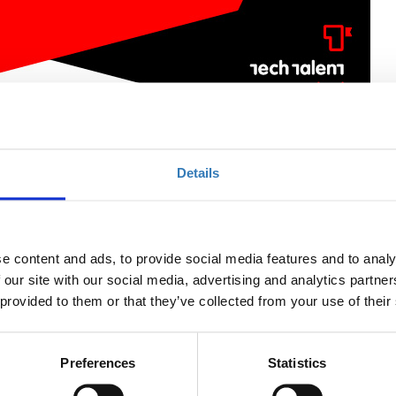
ntent Management (Trikala)
Details
Ποσότητα
e content and ads, to provide social media features and to analy
 our site with our social media, advertising and analytics partn
Η περίοδος εγγραφών
 provided to them or that they’ve collected from your use of their
έχει λήξει.
Preferences
Statistics