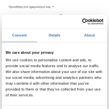
Προσθήκη στο ημερολόγιό σας
Μύλος Ματσόπουλου, Τρίκαλα
Η περίοδος εγγραφών έχει λήξει.
Συμμετοχή
Consent
Details
About
We care about your privacy
We use cookies to personalise content and ads, to
provide social media features and to analyse our traffic.
We also share information about your use of our site with
Γ
ια την παρακολούθηση του σεμιναρίου απαιτείται
our social media, advertising and analytics partners who
εξοικείωση με HTML & CSS και την γραμμή εντολών
may combine it with other information that you’ve
(console) και απευθύνεται σε άτομα που θέλουν να
provided to them or that they’ve collected from your use
εμβαθύνουν στις τεχνολογίες διαδικτύου
of their services.
Σύντομη περιγραφή workshop: