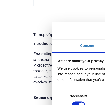
Το σεμινάριο θα πραγματοποιηθεί σε δύο
Introduction to Microsoft Office (Word, 
Consent
Εάν επιθυμείτε και εσείς να πληροφορηθείτ
επιστολές, βιογραφικά, ετικέτες και πολλά
We care about your privacy
Microsoft Word, τότε μη διστάσετε να δηλώ
We use cookies to personalis
τρόπους αυτοματοποίησης, επεξεργασίας 
information about your use of
Excel και στη δημιουργία παρουσιάσεων, 
other information that you’ve
σχεδίων, πινάκων, γραφημάτων και ταινιώ
Consent
Necessary
Selection
Βασικά σημεία Word