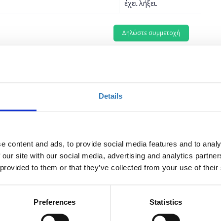
έχει λήξει.
 φάσεις: 19/03 & 21/03, 17:00-20:00.
Excel, PowerPoint)
Details
ε για τον τρόπο με τον οποίο μπορείτε να δημιουργήσετε
 άλλα ακόμη ξεκινώντας από μία και μόνο λευκή σελίδα του
σετε συμμετοχή. Στη συνέχεια, θα περιηγηθείτε στους
e content and ads, to provide social media features and to analy
και παρουσίασης δεδομένων και πληροφοριών μέσω του
 our site with our social media, advertising and analytics partn
με ενσωμάτωση κειμένων, φωτογραφιών, εικόνων,
 provided to them or that they’ve collected from your use of their
ν μέσω του PowerPoint.
Preferences
Statistics