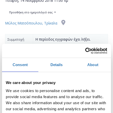
Τετάρτη, 14 Νοεμβρίου 2018
11:00 πμ
Προσθήκη στο ημερολόγιό σας
Μύλος Ματσόπουλου, Τρίκαλα
Η περίοδος εγγραφών έχει λήξει.
Συμμετοχή
Consent
Details
About
Τι είναι μία βάση δεδομένων;
We care about your privacy
We use cookies to personalise content and ads, to
Πώς μπορούμε να δημιουργήσουμε μία βάση δεδομένων;
provide social media features and to analyse our traffic.
Πώς μπορούμε να διαχειριστούμε μία βάση δεδομένων;
We also share information about your use of our site with
our social media, advertising and analytics partners who
Η SQL είναι ουσιαστικά μία γλώσσα , η οποία όπως θα