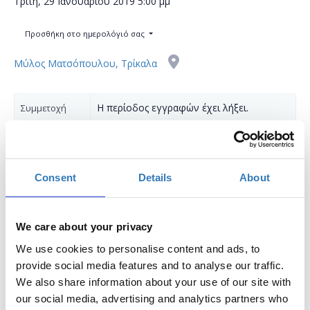
Τρίτη, 29 Ιανουαρίου 2019
5:00 μμ
Προσθήκη στο ημερολόγιό σας
Μύλος Ματσόπουλου, Τρίκαλα
Η περίοδος εγγραφών έχει λήξει.
Συμμετοχή
Consent
Details
About
Τι είναι μία βάση δεδομένων;
We care about your privacy
We use cookies to personalise content and ads, to
Πώς μπορούμε να δημιουργήσουμε μία βάση δεδομένων;
provide social media features and to analyse our traffic.
Πώς μπορούμε να διαχειριστούμε μία βάση δεδομένων;
We also share information about your use of our site with
our social media, advertising and analytics partners who
Η SQL είναι ουσιαστικά μία γλώσσα , η οποία όπως θα