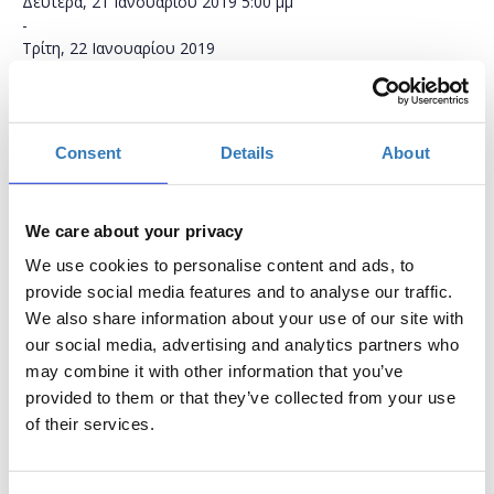
Δευτέρα, 21 Ιανουαρίου 2019
5:00 μμ
-
Τρίτη, 22 Ιανουαρίου 2019
Προσθήκη στο ημερολόγιό σας
Μύλος Ματσόπουλου, Τρίκαλα
Consent
Details
About
Η περίοδος εγγραφών έχει λήξει.
Συμμετοχή
We care about your privacy
We use cookies to personalise content and ads, to
provide social media features and to analyse our traffic.
We also share information about your use of our site with
our social media, advertising and analytics partners who
may combine it with other information that you’ve
provided to them or that they’ve collected from your use
Το σεμινάριο θα πραγματοποιηθεί σε δυο φάσεις:
21/01 &
of their services.
22/01
17:00-20:00.
Το σεμινάριο έχει ως στόχο να μάθει στους συμμετέχοντες