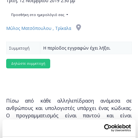
Τρίτη, 12 Νοεμβρίου 2019
2:30 μμ
Προσθήκη στο ημερολόγιό σας
Μύλος Ματσόπουλου , Τρίκαλα
Η περίοδος εγγραφών έχει λήξει.
Συμμετοχή
Πίσω από κάθε αλληλεπίδραση ανάμεσα σε
ανθρώπους και υπολογιστές υπάρχει ένας κώδικας.
Ο προγραμματισμός είναι παντού και είναι
καθοριστικός για την κατανόηση ενός υπερ-
συνδεδεμένου κόσμου. Όταν κάποιος αποκτά
βασικές γνώσεις προγραμματισμού, όχι μόνο