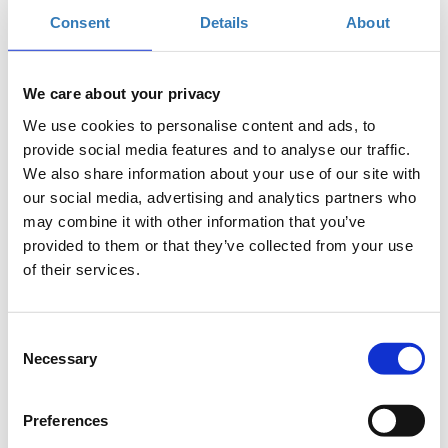
διευρύνει τις δυνατότητες που του παρέχει η
Consent
Details
About
τεχνολογία αλλά και αρχίζει να σκέφτεται πιο
μεθοδικά για την επίλυση καθημερινών
προβλημάτων.
We care about your privacy
We use cookies to personalise content and ads, to
Σκοπός
provide social media features and to analyse our traffic.
Το workshop αυτό έχει στόχο να δώσει την
We also share information about your use of our site with
δυνατότητα στους συμμετέχοντες να κατανοήσουν
our social media, advertising and analytics partners who
βασικές αρχές του προγραμματισμού και να
may combine it with other information that you’ve
αντιληφθούν τα οφέλη της χρήσης του. Μέσα απο μια
provided to them or that they’ve collected from your use
βιωματική άσκηση θα δούμε πώς λειτουργεί ένα
of their services.
πρόγραμμα φτιάχνοντας ένα απλό αλγόριθμο. Το
παιχνίδι θα βοηθήσει να κατανοήσουμε με
περισσότερη λεπτομέρεια τι χρειάζεται για να
Consent
γράψουμε οι ίδιοι ένα πρόγραμμα.
Necessary
Selection
Στο τέλος του σεμιναρίου, οι συμμετέχοντες θα
έχουν εξοικειωθεί με βασικό λεξιλόγιο του
Preferences
προγραμματισμού και θα μάθουν πώς η χρήση του