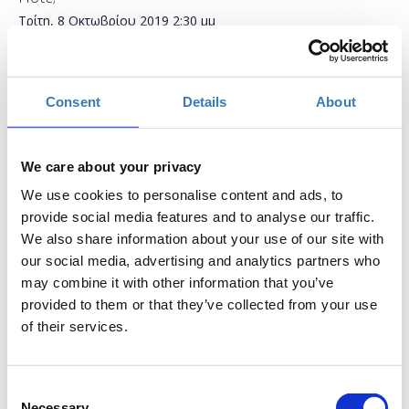
Τρίτη, 8 Οκτωβρίου 2019
2:30 μμ
Προσθήκη στο ημερολόγιό σας
Consent
Details
About
Μύλος Ματσόπουλου , Τρίκαλα
Η περίοδος εγγραφών έχει λήξει.
Συμμετοχή
We care about your privacy
We use cookies to personalise content and ads, to
provide social media features and to analyse our traffic.
We also share information about your use of our site with
our social media, advertising and analytics partners who
may combine it with other information that you’ve
provided to them or that they’ve collected from your use
Το σεμινάριο απευθύνεται σε εκπαιδευτικούς της
of their services.
πρωτοβάθμιας και δευτεροβάθμιας εκπαίδευσης οι
οποίοι επιθυμούν να ανακαλύψουν τον κόσμο του
Sway. Το Sway είναι ένα διαδικτυακό εργαλείο που
Consent
μας επιτρέπει να δημιουργήσουμε παρουσιάσεις, ν'
Necessary