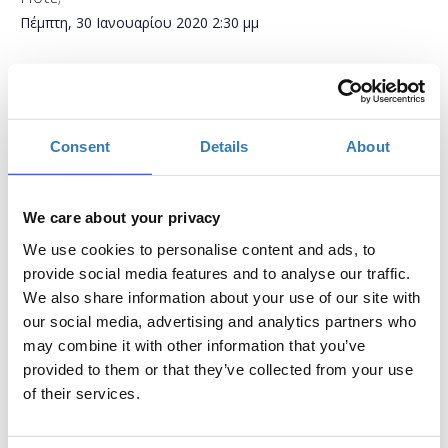
Πέμπτη, 30 Ιανουαρίου 2020
2:30 μμ
Προσθήκη στο ημερολόγιό σας
Μύλος Ματσόπουλου , Τρίκαλα
Consent
Details
About
Η περίοδος εγγραφών έχει λήξει.
Συμμετοχή
We care about your privacy
We use cookies to personalise content and ads, to
provide social media features and to analyse our traffic.
We also share information about your use of our site with
our social media, advertising and analytics partners who
may combine it with other information that you’ve
Το σεμινάριο απευθύνεται σε εκπαιδευτικούς Α/θμιας και
provided to them or that they’ve collected from your use
Β/θμιας Εκπαίδευσης (Δημόσιας και Ιδιωτικής) οι οποίοι
of their services.
επιθυμούν να εξοικειωθούν με ψηφιακά εργαλεία τα οποία
προωθούν και βελτιώνουν το επίπεδο της διαδικτυακής
μάθησης. Οι συμμετέχοντες θα μάθουν πως μπορούν να