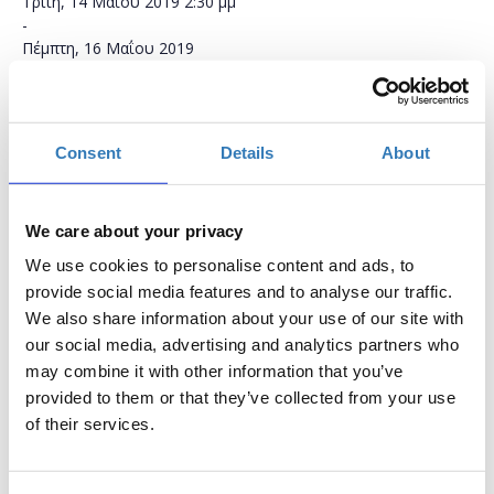
Τρίτη, 14 Μαΐου 2019
2:30 μμ
-
Πέμπτη, 16 Μαΐου 2019
Προσθήκη στο ημερολόγιό σας
Μύλος Ματσόπουλου, Τρίκαλα
Consent
Details
About
Η περίοδος εγγραφών έχει λήξει.
Συμμετοχή
We care about your privacy
We use cookies to personalise content and ads, to
provide social media features and to analyse our traffic.
We also share information about your use of our site with
our social media, advertising and analytics partners who
may combine it with other information that you’ve
provided to them or that they’ve collected from your use
Το σεμινάριο θα πραγματοποιηθεί σε δυο φάσεις:
of their services.
στις 14/05 & 16/05.
Το σεμινάριο έχει ως στόχο να μάθει στους συμμετέχοντες