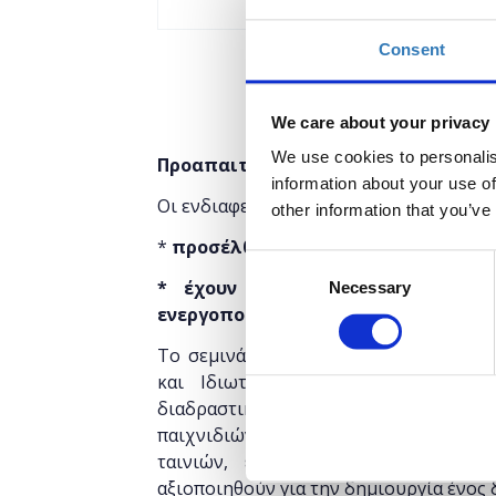
Consent
We care about your privacy
We use cookies to personalis
Προαπαιτούμενα
information about your use of
Οι ενδιαφερόμενοι θα πρέπει να:
other information that you’ve
*
προσέλθουν με δικούς τους υπολο
Consent
* έχουν εγκατεστημένη τη Unit
Necessary
Selection
ενεργοποιήσει
Το σεμινάριο απευθύνεται σε εκπαιδευ
και Ιδιωτικής), οι οποίοι επιθυμ
διαδραστικών εφαρμογών Unity. Mε
παιχνιδιών, serious games, simulatio
ταινιών, εικονική και επαυξημένη
αξιοποιηθούν για την δημιουργία ένος