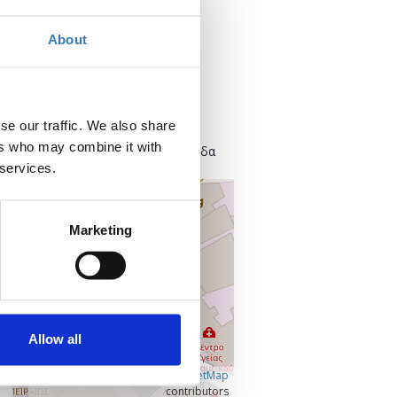
Προσθήκη στο ημερολόγιό σας
About
Πού;
Found.ation
Ευρυσθέως 2
se our traffic. We also share
118 54 Αθήνα
ers who may combine it with
Κεντρικός Τομέας Αθηνών, Ελλάδα
 services.
+
–
Marketing
Allow all
Â©
OpenLayers
|
OpenStreetMap
contributors