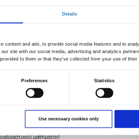
έχει λήξει.
Details
e content and ads, to provide social media features and to analy
 our site with our social media, advertising and analytics partn
 provided to them or that they’ve collected from your use of their
γιστές
y 2018 ή μεταγενέστερη και να την έχουν
Preferences
Statistics
τικούς Α/θμιας και Β/θμιας Εκπαίδευσης (Δημόσιας
ούν να εξοικειωθούν με την μηχανή ανάπτυξης
ρικές από τις χρήσεις της είναι η δημιουργία
Use necessary cookies only
ns για αρχιτεκτονικά σχέδια, παραγωγή διαδραστικών
 πραγματικότητα (VR/AR), τα οποία μπορούν να
 διαδραστικού μαθήματος!