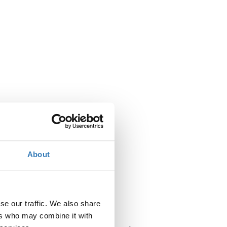
Πότε;
About
Τετάρτη, 16 Μαΐου 2018
6:00 μμ
Προσθήκη στο ημερολόγιό σας
se our traffic. We also share
Πού;
ers who may combine it with