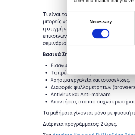
other information that you’ve
Tί είναι το Ίντερνετ; Aναρωτιέσαι πώς
Consent
μπορείς να το χρησιμοποιήσεις στην κα
Necessary
Selection
η στιγμή να αξιοποιήσεις το διαδίκτυο 
επικοινωνίας και της διασκέδασης; Το 
σεμινάριο στον κόσμο του Internet, ιδα
Βασικά Σημεία
Εισαγωγή στις βασικές έννοιες.
Τα πρέπει και τα μη του διαδικτύου.
Χρήσιμα εργαλεία και ιστοσελίδες.
Διαφορές φυλλομετρητών (browsers
Antivirus και Anti-malware.
Απαντήσεις στα πιο συχνά ερωτήματ
Τα μαθήματα γίνονται μόνο με φυσική 
Διάρκεια προγράμματος: 2 ώρες.