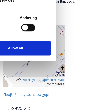
 services.
Δημόσια Κεντρική Βιβλιοθήκη Βέροιας
Έλλης 8
591 32 Βέροια
Ημαθία, Ελλάδα
Marketing
+
–
Allow all
Â©
OpenLayers
|
OpenStreetMap
contributors
Προβολή μεγαλύτερου χάρτη
Επικοινωνία