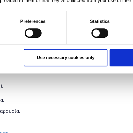
 provided to them or that they’ve collected from your use of their
 δημιουργήθηκε, τί δυνατότητες προσφέρει και πώς
θημερινότητά σου με ασφάλεια; Αισθάνεσαι ότι ήρθε
Preferences
Statistics
και να χαθείς στο ταξίδι της πληροφορίας, της
Tech Talent School προσφέρει ένα εισαγωγικό
νικό για όσους θέλετε να γνωρίσετε τον χώρο.
Use necessary cookies only
).
α.
παρουσία.