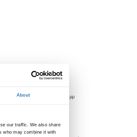
Πότε;
About
Δευτέρα, 30 Απριλίου 2018
6:00 μμ
Προσθήκη στο ημερολόγιό σας
se our traffic. We also share
Πού;
ers who may combine it with