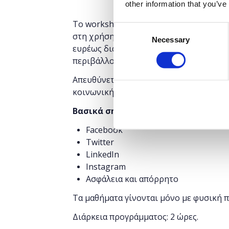
other information that you’ve
Το workshop έχει στόχο να δώσει την 
Consent
στη χρήση μέσων κοινωνικής δικτύωσης.
Necessary
Selection
ευρέως διαδεδομένα social media, όπου
περιβάλλον της κάθε εφαρμογής και από
Απευθύνεται σε αρχάριους που επιθυμο
κοινωνικής δικτύωσης και να προστατευ
Βασικά σημεία
Facebook
Twitter
LinkedIn
Instagram
Ασφάλεια και απόρρητο
Τα μαθήματα γίνονται μόνο με φυσική 
Διάρκεια προγράμματος: 2 ώρες.