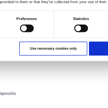
 provided to them or that they’ve collected from your use of their
δυνατότητα στους συμμετέχοντες να εκπαιδευτούν
 Πρόκειται για μια εισαγωγή σε μερικά από τα πιο
Preferences
Statistics
 πρόκειται να πάρετε μία πρώτη γεύση από το
 τις επιμέρους λειτουργίες τους.
ύν να αποκτήσουν μια πρώτη επαφή με τα μέσα
τούν από την αλόγιστη έκθεσή τους σε αυτά.
Use necessary cookies only
παρουσία.