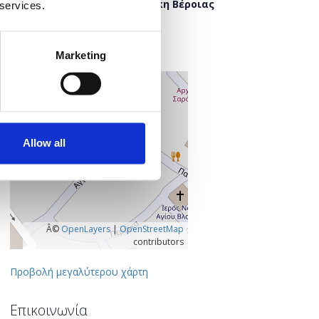
Δημόσια Κεντρική Βιβλιοθήκη Βέροιας
 services.
Έλλης 8
591 32 Βέροια
Ημαθία, Ελλάδα
Marketing
+
–
Allow all
Â©
OpenLayers
|
OpenStreetMap
contributors
Προβολή μεγαλύτερου χάρτη
Επικοινωνία