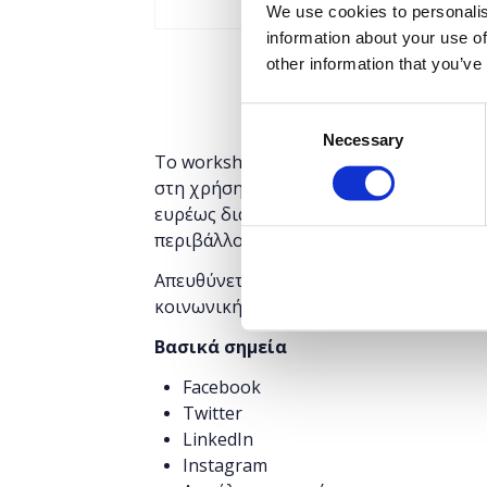
We use cookies to personalis
information about your use of
other information that you’ve
Consent
Necessary
Selection
Το workshop έχει στόχο να δώσει την 
στη χρήση μέσων κοινωνικής δικτύωσης.
ευρέως διαδεδομένα social media, όπου
περιβάλλον της κάθε εφαρμογής και από
Απευθύνεται σε αρχάριους που επιθυμο
κοινωνικής δικτύωσης και να προστατευ
Βασικά σημεία
Facebook
Twitter
LinkedIn
Instagram