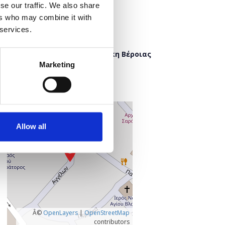
se our traffic. We also share
Προσθήκη στο ημερολόγιό σας
ers who may combine it with
 services.
Πού;
Δημόσια Κεντρική Βιβλιοθήκη Βέροιας
Έλλης 8
Marketing
591 32 Βέροια
Ημαθία, Ελλάδα
+
–
Allow all
Â©
OpenLayers
|
OpenStreetMap
contributors