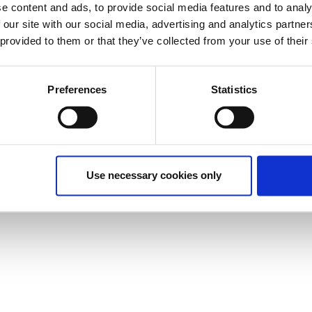
έχει λήξει.
e content and ads, to provide social media features and to analy
 our site with our social media, advertising and analytics partn
 provided to them or that they’ve collected from your use of their
Preferences
Statistics
δυνατότητα στους συμμετέχοντες να εκπαιδευτούν
 Πρόκειται για μια εισαγωγή σε μερικά από τα πιο
 πρόκειται να πάρετε μία πρώτη γεύση από το
 τις επιμέρους λειτουργίες τους.
Use necessary cookies only
ύν να αποκτήσουν μια πρώτη επαφή με τα μέσα
τούν από την αλόγιστη έκθεσή τους σε αυτά.