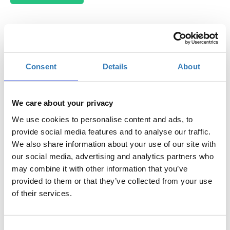
Το workshop έχει στόχο να δώσει την δυνατότητα
Consent
Details
About
στους συμμετέχοντες να εκπαιδευτούν στη χρήση
μέσων κοινωνικής δικτύωσης. Πρόκειται για μια
εισαγωγή σε μερικά από τα πιο ευρέως διαδεδομένα
We care about your privacy
social media, όπου πρόκειται να πάρετε μία πρώτη
γεύση από το περιβάλλον της κάθε εφαρμογής και
We use cookies to personalise content and ads, to
από τις επιμέρους λειτουργίες τους.
provide social media features and to analyse our traffic.
We also share information about your use of our site with
Απευθύνεται σε αρχάριους που επιθυμούν να
our social media, advertising and analytics partners who
αποκτήσουν μια πρώτη επαφή με τα μέσα κοινωνικής
may combine it with other information that you’ve
δικτύωσης και να προστατευτούν από την αλόγιστη
provided to them or that they’ve collected from your use
έκθεσή τους σε αυτά.
of their services.
Βασικά σημεία
Facebook
Consent