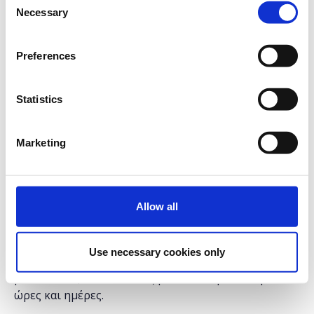
Twitter
Necessary
Selection
LinkedIn
Instagram
Preferences
Ασφάλεια και απόρρητο
Τα μαθήματα γίνονται μόνο με φυσική παρουσία.
Statistics
Διάρκεια προγράμματος: 2 ώρες.
Στη
Δημόσια Κεντρική Βιβλιοθήκη Βέροιας
.
Marketing
Η εκδήλωση γίνεται
με την υποστήριξη της
"
Microsoft
Ελλάς"
και η
συμμετοχή για το κοινό
είναι δωρεάν.
Allow all
* Τα μαθήματα γίνονται μόνο με φυσική παρουσία.
* Τα μαθήματα με το ίδιο τίτλο έχουν και το ίδιο
Use necessary cookies only
περιεχόμενο, οπότε επιλέξτε να κάνετε έγγραφή
μόνο σε ένα, αυτό που σας βολεύει περισσότερο σε
ώρες και ημέρες.