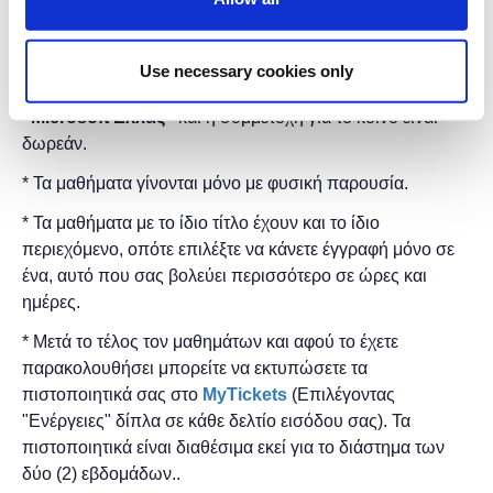
Διάρκεια προγράμματος: 2 ώρες.
Στη
Δημόσια Κεντρική Βιβλιοθήκη Βέροιας
.
Use necessary cookies only
Η εκδήλωση γίνεται
με την υποστήριξη της
"
Microsoft
Ελλάς"
και η
συμμετοχή για το κοινό είναι
δωρεάν.
* Τα μαθήματα γίνονται μόνο με φυσική παρουσία.
* Τα μαθήματα με το ίδιο τίτλο έχουν και το ίδιο
περιεχόμενο, οπότε επιλέξτε να κάνετε έγγραφή μόνο σε
ένα, αυτό που σας βολεύει περισσότερο σε ώρες και
ημέρες.
* Μετά το τέλος τον μαθημάτων και αφού το έχετε
παρακολουθήσει μπορείτε να εκτυπώσετε τα
πιστοποιητικά ​σας στο
MyTickets
(Επιλέγοντας
"Ενέργειες" δίπλα σε κάθε δελτίο εισόδου σας). Τα
πιστοποιητικά είναι διαθέσιμα εκεί για το διάστημα των
δύο (2) εβδομάδων..