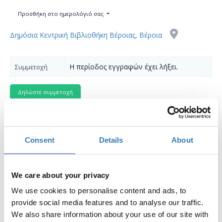
Προσθήκη στο ημερολόγιό σας
Δημόσια Κεντρική Βιβλιοθήκη Βέροιας, Βέροια
Η περίοδος εγγραφών έχει λήξει.
Συμμετοχή
Consent
Details
About
Intro to arduino | Get to know how electronics work!
Συνοπτική παρουσίαση:
We care about your privacy
Ένα workshop στο οποίο οι συμμετέχοντες θα έχουν την
We use cookies to personalise content and ads, to
ευκαιρία μέσα από μία μικρή σύντομη εισαγωγή στην
provide social media features and to analyse our traffic.
αναπτυξιακή πλακέτα arduino uno (genuino) να
We also share information about your use of our site with