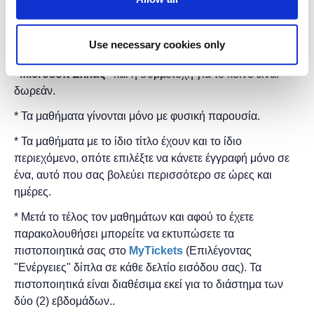
Διάρκεια προγράμματος: 2 ώρες.
Στη
Δημόσια Κεντρική Βιβλιοθήκη Βέροιας
.
Use necessary cookies only
Η εκδήλωση γίνεται
με την υποστήριξη της
"
Microsoft
Ελλάς"
και η
συμμετοχή για το κοινό είναι
δωρεάν.
* Τα μαθήματα γίνονται μόνο με φυσική παρουσία.
* Τα μαθήματα με το ίδιο τίτλο έχουν και το ίδιο
περιεχόμενο, οπότε επιλέξτε να κάνετε έγγραφή μόνο σε
ένα, αυτό που σας βολεύει περισσότερο σε ώρες και
ημέρες.
* Μετά το τέλος τον μαθημάτων και αφού το έχετε
παρακολουθήσει μπορείτε να εκτυπώσετε τα
πιστοποιητικά ​σας στο
MyTickets
(Επιλέγοντας
"Ενέργειες" δίπλα σε κάθε δελτίο εισόδου σας). Τα
πιστοποιητικά είναι διαθέσιμα εκεί για το διάστημα των
δύο (2) εβδομάδων..