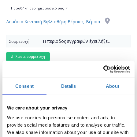
Προσθήκη στο ημερολόγιό σας
Δημόσια Κεντρική Βιβλιοθήκη Βέροιας, Βέροια
Η περίοδος εγγραφών έχει λήξει.
Συμμετοχή
Consent
Details
About
Intro to arduino | Get to know how electronics work!
Συνοπτική παρουσίαση:
We care about your privacy
Ένα workshop στο οποίο οι συμμετέχοντες θα έχουν την
We use cookies to personalise content and ads, to
ευκαιρία μέσα από μία μικρή σύντομη εισαγωγή στην
provide social media features and to analyse our traffic.
αναπτυξιακή πλακέτα arduino uno (genuino) να
We also share information about your use of our site with