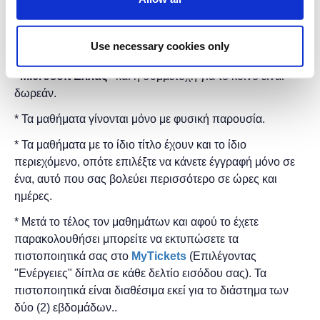
Διάρκεια προγράμματος: 2 ώρες.
Στη
Δημόσια Κεντρική Βιβλιοθήκη Βέροιας
.
Use necessary cookies only
Η εκδήλωση γίνεται
με την υποστήριξη της
"
Microsoft
Ελλάς"
και η
συμμετοχή για το κοινό είναι
δωρεάν.
* Τα μαθήματα γίνονται μόνο με φυσική παρουσία.
* Τα μαθήματα με το ίδιο τίτλο έχουν και το ίδιο
περιεχόμενο, οπότε επιλέξτε να κάνετε έγγραφή μόνο σε
ένα, αυτό που σας βολεύει περισσότερο σε ώρες και
ημέρες.
* Μετά το τέλος τον μαθημάτων και αφού το έχετε
παρακολουθήσει μπορείτε να εκτυπώσετε τα
πιστοποιητικά ​σας στο
MyTickets
(Επιλέγοντας
"Ενέργειες" δίπλα σε κάθε δελτίο εισόδου σας). Τα
πιστοποιητικά είναι διαθέσιμα εκεί για το διάστημα των
δύο (2) εβδομάδων..