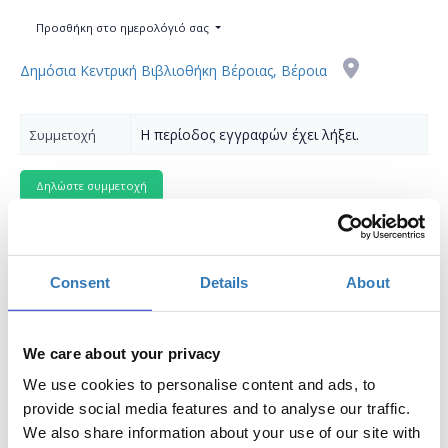
Προσθήκη στο ημερολόγιό σας
Δημόσια Κεντρική Βιβλιοθήκη Βέροιας, Βέροια
Η περίοδος εγγραφών έχει λήξει.
Συμμετοχή
Consent
Details
About
Intro to arduino | Get to know how electronics work!
Συνοπτική παρουσίαση:
We care about your privacy
Ένα workshop στο οποίο οι συμμετέχοντες θα έχουν την
We use cookies to personalise content and ads, to
ευκαιρία μέσα από μία μικρή σύντομη εισαγωγή στην
provide social media features and to analyse our traffic.
αναπτυξιακή πλακέτα arduino uno (genuino) να
We also share information about your use of our site with