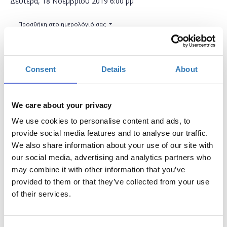
Δευτέρα, 18 Νοεμβρίου 2019
6:00 μμ
Προσθήκη στο ημερολόγιό σας
Δημόσια Κεντρική Βιβλιοθήκη Βέροιας , Βέροια
Consent
Details
About
Η περίοδος εγγραφών έχει λήξει.
Συμμετοχή
We care about your privacy
We use cookies to personalise content and ads, to
provide social media features and to analyse our traffic.
We also share information about your use of our site with
our social media, advertising and analytics partners who
Το σεμινάριο απευθύνεται σε εκπαιδευτικούς Α/
may combine it with other information that you’ve
θμιας και Β/θμιας Εκπαίδευσης (Δημόσιας και
provided to them or that they’ve collected from your use
Ιδιωτικής), οι οποίοι επιθυμούν να εξοικειωθούν με
of their services.
το εργαλείο διαχείρισης βάσεων δεδομένων
Access. Οι βάσεις δεδομένων είναι ένα εργαλείο με
το οποίο γίνεται δυνατή η επεξεργασία μεγάλων σε