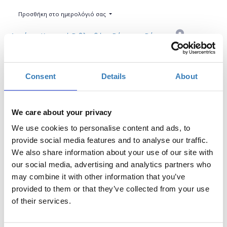
Προσθήκη στο ημερολόγιό σας
Δημόσια Κεντρική Βιβλιοθήκη Βέροιας , Βέροια
Η περίοδος εγγραφών έχει λήξει.
Συμμετοχή
Consent
Details
About
We care about your privacy
We use cookies to personalise content and ads, to
provide social media features and to analyse our traffic.
We also share information about your use of our site with
Το σεμινάριο απευθύνεται σε εκπαιδευτικούς Α/
our social media, advertising and analytics partners who
θμιας και Β/θμιας Εκπαίδευσης (Δημόσιας και
may combine it with other information that you’ve
Ιδιωτικής), οι οποίοι επιθυμούν να εξοικειωθούν με
provided to them or that they’ve collected from your use
το εργαλείο του Microsoft Office, προκειμένου να
of their services.
διαχειριστούν τα δεδομένα τους με ακρίβεια και
ταχύτητα.