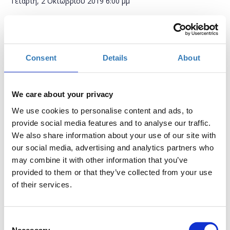
Τετάρτη, 2 Οκτωβρίου 2019
6:00 μμ
Προσθήκη στο ημερολόγιό σας
Δημόσια Κεντρική Βιβλιοθήκη Βέροιας , Βέροια
Consent
Details
About
Η περίοδος εγγραφών έχει λήξει.
Συμμετοχή
We care about your privacy
We use cookies to personalise content and ads, to
provide social media features and to analyse our traffic.
We also share information about your use of our site with
our social media, advertising and analytics partners who
may combine it with other information that you’ve
Το σεμινάριο απευθύνεται σε εκπαιδευτικούς Α/θμιας και
provided to them or that they’ve collected from your use
Β/θμιας Εκπαίδευσης (Δημόσιας και Ιδιωτικής), οι οποίοι
of their services.
επιθυμούν να μάθουν πως να διαβάζουν κώδικα HTML +
CSS, δημιουργώντας ιστοσελίδες τις οποίες θα
μορφοποιούν με CSS. Χρησιμοποιήστε την ως εργαλείο
Consent
για να μάθετε στους μαθητές σας να κάνουν
Necessary