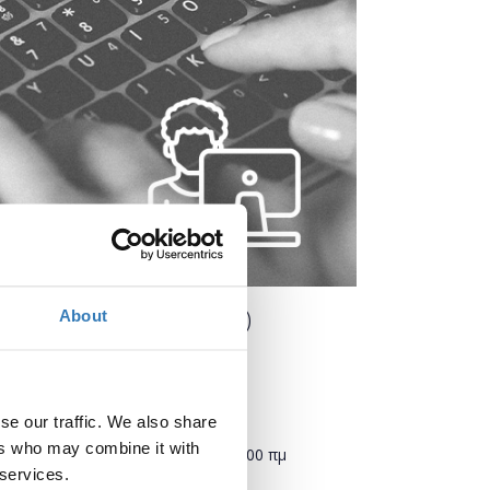
εκπαιδευτικούς) (Veria)
About
Πότε;
se our traffic. We also share
ers who may combine it with
Σάββατο, 23 Νοεμβρίου 2019
9:00 πμ
 services.