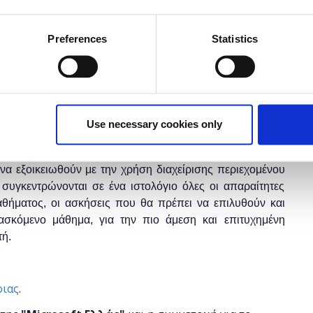
έχει λήξει.
Preferences
Statistics
ικούς Α/θμιας και Β/θμιας Εκπαίδευσης (Δημόσιας και
ικειωθούν με ψηφιακά εργαλεία τα οποία προωθούν και
Use necessary cookies only
 μάθησης. Οι συμμετέχοντες θα μάθουν πως μπορούν να
προσωπική ιστοσελίδα ή ένα ιστολόγιο επιτυχώς. Σκοπός
 να εξοικειωθούν με την χρήση διαχείρισης περιεχομένου
συγκεντρώνονται σε ένα ιστολόγιο όλες οι απαραίτητες
θήματος, οι ασκήσεις που θα πρέπει να επιλυθούν και
ασκόμενο μάθημα, για την πιο άμεση και επιτυχημένη
τή.
οιας
.