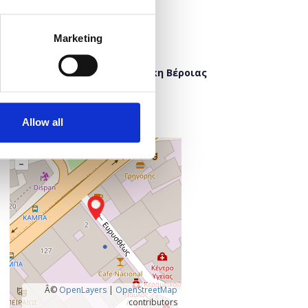
Προσθήκη στο ημερολόγιό σας
Marketing
Πού;
Δημόσια Κεντρική Βιβλιοθήκη Βέροιας
Έλλης 8
591 32 Βέροια
Ημαθία, Ελλάδα
Allow all
+
–
Â©
OpenLayers
|
OpenStreetMap
contributors