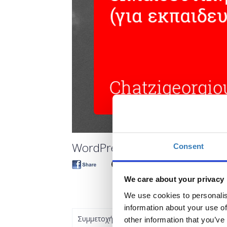
WordPress: εργαλείο για τη δια
Consent
We care about your privacy
We use cookies to personalis
information about your use of
Συμμετοχή
other information that you’ve