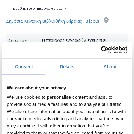
Προσθήκη στο ημερολόγιό σας
Δημόσια Κεντρική Βιβλιοθήκη Βέροιας , Βέροια
Η περίοδος εγγραφών έχει λήξει.
Συμμετοχή
Consent
Details
About
We care about your privacy
Το σεμινάριο απευθύνεται σε εκπαιδευτικούς Α/
We use cookies to personalise content and ads, to
θμιας και Β/θμιας Εκπαίδευσης (Δημόσιας και
provide social media features and to analyse our traffic.
Ιδιωτικής), οι οποίοι επιθυμούν να εξοικειωθούν με
We also share information about your use of our site with
το πρόγραμμα επεξεργασίας κειμένου, Microsoft
our social media, advertising and analytics partners who
Word. Εάν επιθυμείτε και εσείς να πληροφορηθείτε
may combine it with other information that you’ve
για τον τρόπο με τον οποίο μπορείτε να
provided to them or that they’ve collected from your use