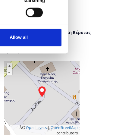
Marketing
Προσθήκη στο ημερολόγιό σας
Πού;
Δημόσια Κεντρική Βιβλιοθήκη Βέροιας
Allow all
Έλλης 8
591 32 Βέροια
Ημαθία, Ελλάδα
+
–
Â©
OpenLayers
|
OpenStreetMap
contributors