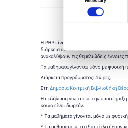
Necessary
Selection
Η PHP είναι μία γλώσσα server-side scr
διάρκεια αυτού του εισαγωγικού μαθήμ
ανακαλύψουν τις θεμελιώδεις έννοιες πο
Τα μαθήματα γίνονται μόνο με φυσική 
Διάρκεια προγράμματος: 4 ώρες.
Στη
Δημόσια Κεντρική Βιβλιοθήκη Βέρ
Η εκδήλωση γίνεται
με την υποστήριξη
κοινό είναι δωρεάν.
* Τα μαθήματα γίνονται μόνο με φυσική
* Τα μαθήματα με το ίδιο τίτλο έχουν κ