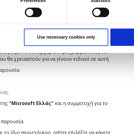
Preferences
Statistics
έχει λήξει.
Use necessary cookies only
ipting σχεδιασμένη για web development. Κατά τη
ατος της PHP, οι αρχάριοι προγραμματιστές θα
υ θα χρειαστούν για να γίνουν ειδικοί σε αυτή.
παρουσία.
οιας
.
 της
"
Microsoft
Ελλάς"
και η
συμμετοχή για το
 παρουσία.
αι το ίδιο περιεχόμενο, οπότε επιλέξτε να κάνετε