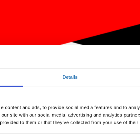
Details
ontent Management (Veria)
e content and ads, to provide social media features and to analy
 our site with our social media, advertising and analytics partn
 provided to them or that they’ve collected from your use of their
Ποσότητα
Η περίοδος εγγραφών