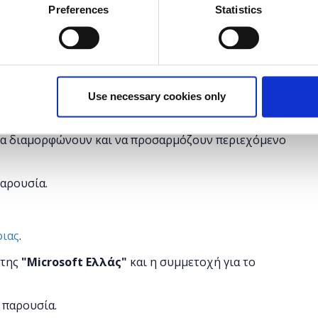
έχει λήξει.
Preferences
Statistics
Use necessary cookies only
στους συμμετέχοντες πώς μπορούν να δημιουργήσουν
τα περιεχόμενο, στην πλατφόρμα του WordPress, να
 να διαμορφώνουν και να προσαρμόζουν περιεχόμενο
παρουσία.
οιας
.
 της
"
Microsoft
Ελλάς"
και η
συμμετοχή για το
 παρουσία.