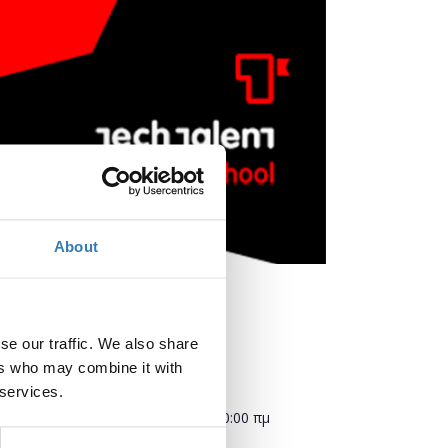
About
se our traffic. We also share
ers who may combine it with
Πότε;
 services.
Σάββατο, 13 Οκτωβρίου 2018
10:00 πμ