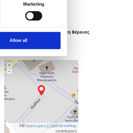
Marketing
Προσθήκη στο ημερολόγιό σας
Πού;
Δημόσια Κεντρική Βιβλιοθήκη Βέροιας
Έλλης 8
Allow all
591 32 Βέροια
Ημαθία, Ελλάδα
+
–
Â©
OpenLayers
|
OpenStreetMap
contributors