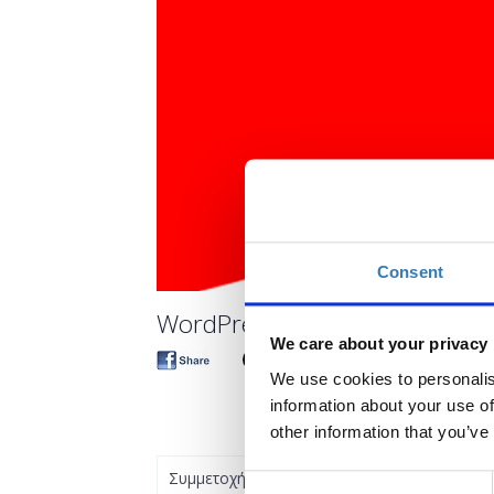
Consent
WordPress: Introduction to C
We care about your privacy
We use cookies to personalis
information about your use of
other information that you’ve
Συμμετοχή
Consent