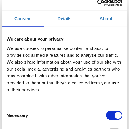
συνδεδεμένου κόσμου. Όταν κάποιος αποκτά
βασικές γνώσεις προγραμματισμού, όχι μόνο
διευρύνει τις δυνατότητες που του παρέχει η
Consent
Details
About
τεχνολογία αλλά και αρχίζει να σκέφτεται πιο
μεθοδικά για την επίλυση καθημερινών
προβλημάτων.
We care about your privacy
Σκοπός
We use cookies to personalise content and ads, to
provide social media features and to analyse our traffic.
Το workshop αυτό έχει στόχο να δώσει την
We also share information about your use of our site with
δυνατότητα στους συμμετέχοντες να κατανοήσουν
our social media, advertising and analytics partners who
βασικές αρχές του προγραμματισμού και να
may combine it with other information that you’ve
αντιληφθούν τα οφέλη της χρήσης του. Μέσα απο μια
provided to them or that they’ve collected from your use
βιωματική άσκηση θα δούμε πώς λειτουργεί ένα
of their services.
πρόγραμμα φτιάχνοντας ένα απλό αλγόριθμο. Το
παιχνίδι θα βοηθήσει να κατανοήσουμε με
περισσότερη λεπτομέρεια τι χρειάζεται για να
Consent
γράψουμε οι ίδιοι ένα πρόγραμμα.
Necessary
Selection
Στο τέλος του σεμιναρίου, οι συμμετέχοντες θα
έχουν εξοικειωθεί με βασικό λεξιλόγιο του