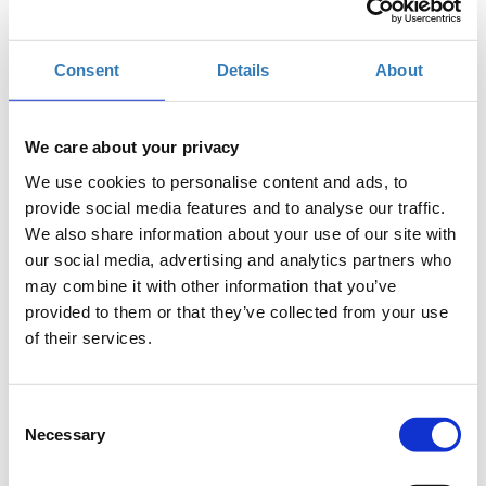
συνδεδεμένου κόσμου. Όταν κάποιος αποκτά
βασικές γνώσεις προγραμματισμού, όχι μόνο
διευρύνει τις δυνατότητες που του παρέχει η
Consent
Details
About
τεχνολογία αλλά και αρχίζει να σκέφτεται πιο
μεθοδικά για την επίλυση καθημερινών
προβλημάτων.
We care about your privacy
Σκοπός
We use cookies to personalise content and ads, to
provide social media features and to analyse our traffic.
Το workshop αυτό έχει στόχο να δώσει την
We also share information about your use of our site with
δυνατότητα στους συμμετέχοντες να κατανοήσουν
our social media, advertising and analytics partners who
βασικές αρχές του προγραμματισμού και να
may combine it with other information that you’ve
αντιληφθούν τα οφέλη της χρήσης του. Μέσα απο μια
provided to them or that they’ve collected from your use
βιωματική άσκηση θα δούμε πώς λειτουργεί ένα
of their services.
πρόγραμμα φτιάχνοντας ένα απλό αλγόριθμο. Το
παιχνίδι θα βοηθήσει να κατανοήσουμε με
περισσότερη λεπτομέρεια τι χρειάζεται για να
Consent
γράψουμε οι ίδιοι ένα πρόγραμμα.
Necessary
Selection
Στο τέλος του σεμιναρίου, οι συμμετέχοντες θα
έχουν εξοικειωθεί με βασικό λεξιλόγιο του