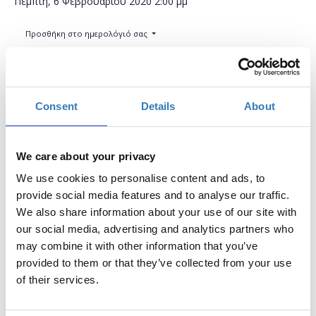
Πέμπτη, 6 Φεβρουαρίου 2020
2:00 μμ
Προσθήκη στο ημερολόγιό σας
Found.ation, Αθήνα
Consent
Details
About
Η περίοδος εγγραφών έχει λήξει.
Συμμετοχή
We care about your privacy
We use cookies to personalise content and ads, to
provide social media features and to analyse our traffic.
We also share information about your use of our site with
our social media, advertising and analytics partners who
Το σεμινάριο απευθύνεται σε εκπαιδευτικούς Α/θμιας και
may combine it with other information that you’ve
Β/θμιας Εκπαίδευσης (Δημόσιας και Ιδιωτικής), οι οποίοι
provided to them or that they’ve collected from your use
επιθυμούν να εξοικειωθούν με την επεξεργασία βίντεο,
of their services.
ανεβάζει κατά
καθώς σύμφωνα με έρευνες η χρήση του
92% τη μεταδοτικότητα των μαθητών. Κατά την