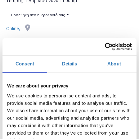
Τετάρτη, 1 Απριλίου 2020
11:00 πμ
Προσθήκη στο ημερολόγιό σας
Online,
Η περίοδος εγγραφών έχει λήξει.
Συμμετοχή
Consent
Details
About
We care about your privacy
Δωρεάν On Line σεμινάριο.
We use cookies to personalise content and ads, to
Σε ποιούς απευθύνεται:
provide social media features and to analyse our traffic.
We also share information about your use of our site with
Άτομα που επιθυμούν να γνωρίσουν το περιβάλλον
our social media, advertising and analytics partners who
εργασίας του Visual Studio Code και τις δυνατότητες που
may combine it with other information that you’ve
προσφέρει.
provided to them or that they’ve collected from your use
Σύντομη περιγραφή: