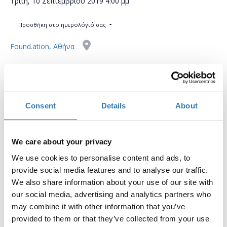
Τρίτη, 10 Σεπτεμβρίου 2019
4:00 μμ
Προσθήκη στο ημερολόγιό σας
Found.ation, Αθήνα
Η περίοδος εγγραφών έχει λήξει.
Συμμετοχή
Consent
Details
About
We care about your privacy
We use cookies to personalise content and ads, to
Το σεμινάριο απευθύνεται σε εκπαιδευτικούς Α/
provide social media features and to analyse our traffic.
θμιας και Β/θμιας Εκπαίδευσης (Δημόσιας και
We also share information about your use of our site with
Ιδιωτικής) οι οποίοι επιθυμούν να εξοικειωθούν με
our social media, advertising and analytics partners who
ψηφιακά εργαλεία τα οποία προωθούν και
may combine it with other information that you’ve
βελτιώνουν το επίπεδο της διαδικτυακής μάθησης.
provided to them or that they’ve collected from your use
Οι συμμετέχοντες θα μάθουν πως μπορούν να