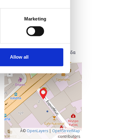
Προσθήκη στο ημερολόγιό σας
Marketing
Πού;
Found.ation
Ευρυσθέως 2
118 54 Αθήνα
Κεντρικός Τομέας Αθηνών, Ελλάδα
Allow all
+
–
Â©
OpenLayers
|
OpenStreetMap
contributors