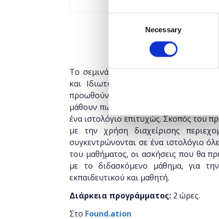
Consent
Necessary
Selection
Το σεμινάριο απευθύνεται σε εκπαιδευ
και Ιδιωτικής) οι οποίοι επιθυμού
προωθούν και βελτιώνουν το επίπεδο
μάθουν πως μπορούν να δημιουργήσουν
ένα ιστολόγιο επιτυχώς. Σκοπός του π
με την χρήση διαχείρισης περιεχο
συγκεντρώνονται σε ένα ιστολόγιο όλε
του μαθήματος, οι ασκήσεις που θα πρ
με το διδασκόμενο μάθημα, για την
εκπαιδευτικού και μαθητή.
Διάρκεια προγράμματος:
2 ώρες.
Στο
Found.ation