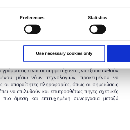
έχει λήξει.
Preferences
Statistics
τικούς Α/θμιας και Β/θμιας Εκπαίδευσης (Δημόσιας
ν να εξοικειωθούν με ψηφιακά εργαλεία τα οποία
Use necessary cookies only
 της διαδικτυακής μάθησης. Οι συμμετέχοντες θα
 και να διαχειριστούν μια προσωπική ιστοσελίδα ή
ρογράμματος είναι οι συμμετέχοντες να εξοικειωθούν
μένου μέσω νέων τεχνολογιών, προκειμένου να
ς οι απαραίτητες πληροφορίες, όπως οι σημειώσεις
έπει να επιλυθούν και επιπροσθέτως πηγές σχετικές
 πιο άμεση και επιτυχημένη συνεργασία μεταξύ