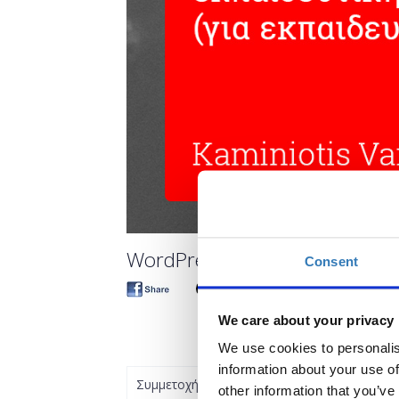
WordPress: εργαλείο για τη δι
Consent
We care about your privacy
We use cookies to personalis
information about your use of
Συμμετοχή
other information that you’ve