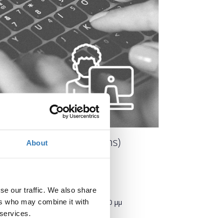
 εκπαιδευτικούς) (Athens)
About
Πότε;
se our traffic. We also share
Πέμπτη, 28 Νοεμβρίου 2019
4:00 μμ
ers who may combine it with
 services.