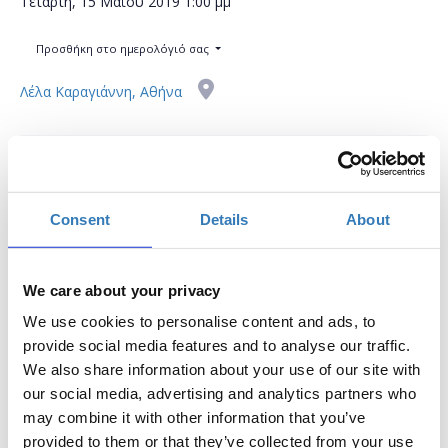
Τετάρτη, 15 Μαΐου 2019
1:00 μμ
Προσθήκη στο ημερολόγιό σας
Λέλα Καραγιάννη, Αθήνα
Η περίοδος εγγραφών έχει λήξει.
Συμμετοχή
Consent
Details
About
We care about your privacy
We use cookies to personalise content and ads, to
Το σεμινάριο απευθύνεται σε εκπαιδευτικούς Α/θμιας και
provide social media features and to analyse our traffic.
Β/θμιας Εκπαίδευσης (Δημόσιας και Ιδιωτικής) οι οποίοι
We also share information about your use of our site with
επιθυμούν να εξοικειωθούν με ψηφιακά εργαλεία τα οποία
our social media, advertising and analytics partners who
προωθούν και βελτιώνουν το επίπεδο της διαδικτυακής
may combine it with other information that you’ve
μάθησης. Οι συμμετέχοντες θα μάθουν πως μπορούν να
provided to them or that they’ve collected from your use
δημιουργήσουν και να διαχειριστούν μια προσωπική