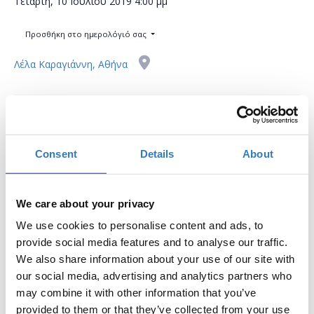
Τετάρτη, 10 Ιουλίου 2019
4:00 μμ
Προσθήκη στο ημερολόγιό σας
Λέλα Καραγιάννη, Αθήνα
Η περίοδος εγγραφών έχει λήξει.
Συμμετοχή
Consent
Details
About
We care about your privacy
We use cookies to personalise content and ads, to
Το σεμινάριο απευθύνεται σε εκπαιδευτικούς Α/θμιας και
provide social media features and to analyse our traffic.
Β/θμιας Εκπαίδευσης (Δημόσιας και Ιδιωτικής) οι οποίοι
We also share information about your use of our site with
επιθυμούν να εξοικειωθούν με ψηφιακά εργαλεία τα οποία
our social media, advertising and analytics partners who
προωθούν και βελτιώνουν το επίπεδο της διαδικτυακής
may combine it with other information that you’ve
μάθησης. Οι συμμετέχοντες θα μάθουν πως μπορούν να
provided to them or that they’ve collected from your use
δημιουργήσουν και να διαχειριστούν μια προσωπική