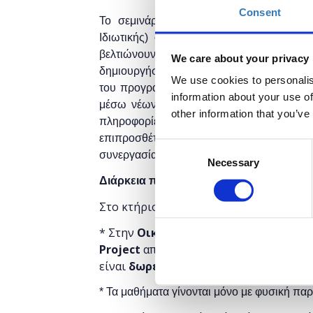
Consent
Το σεμινάριο απευθύνεται σε εκπαιδευτ
Ιδιωτικής) οι οποίοι επιθυμούν να εξο
βελτιώνουν το επίπεδο της διαδικτυακής
We care about your privacy
δημιουργήσουν και να διαχειριστούν μια 
We use cookies to personalis
του προγράμματος είναι οι συμμετέχοντες
information about your use of
μέσω νέων τεχνολογιών, προκειμένου να 
other information that you’ve
πληροφορίες, όπως οι σημειώσεις του μα
επιπροσθέτως πηγές σχετικές με το διδ
Consent
συνεργασία μεταξύ εκπαιδευτικού και μαθη
Necessary
Selection
Διάρκεια προγράμματος:
2 ώρες.
Στο κτήριο της
Λέλας Καραγιάννη.
* Στην
Οικία Λέλα Καραγιάννη
του
Δή
Project
από την
Socialinnov
με την υπ
είναι
δωρεάν
.
* Τα μαθήματα γίνονται μόνο με φυσική πα