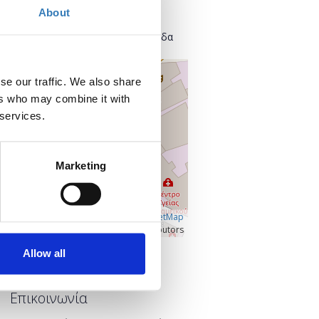
Λέλας Καραγιάννη 1
About
11252 Αθήνα
Κεντρικός Τομέας Αθηνών, Ελλάδα
+
se our traffic. We also share
–
ers who may combine it with
 services.
Marketing
Â©
OpenLayers
|
OpenStreetMap
contributors
Allow all
Προβολή μεγαλύτερου χάρτη
Επικοινωνία