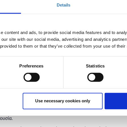
Details
ικούς Α/θμιας και Β/θμιας Εκπαίδευσης (Δημόσιας και
ικειωθούν με ψηφιακά εργαλεία τα οποία προωθούν και
 μάθησης. Οι συμμετέχοντες θα μάθουν πως μπορούν να
προσωπική ιστοσελίδα ή ένα ιστολόγιο επιτυχώς. Σκοπός
e content and ads, to provide social media features and to analy
 να εξοικειωθούν με την χρήση διαχείρισης περιεχομένου
 our site with our social media, advertising and analytics partn
συγκεντρώνονται σε ένα ιστολόγιο όλες οι απαραίτητες
 provided to them or that they’ve collected from your use of their
θήματος, οι ασκήσεις που θα πρέπει να επιλυθούν και
ασκόμενο μάθημα, για την πιο άμεση και επιτυχημένη
τή.
Preferences
Statistics
μου Αθηναίων
υλοποιείται το πρόγραμμα
Start
οστήριξη της
Microsoft
και η
συμμετοχή για το κοινό
Use necessary cookies only
ρουσία.