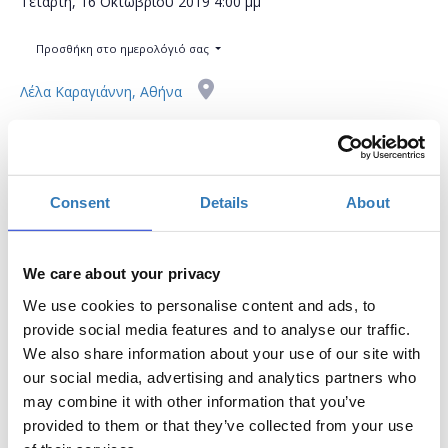
Τετάρτη, 16 Οκτωβρίου 2019
4:00 μμ
Προσθήκη στο ημερολόγιό σας
Λέλα Καραγιάννη, Αθήνα
Η περίοδος εγγραφών έχει λήξει.
Συμμετοχή
Consent
Details
About
We care about your privacy
We use cookies to personalise content and ads, to
Το σεμινάριο απευθύνεται σε εκπαιδευτικούς Α/θμιας και
provide social media features and to analyse our traffic.
Β/θμιας Εκπαίδευσης (Δημόσιας και Ιδιωτικής) οι οποίοι
We also share information about your use of our site with
επιθυμούν να εξοικειωθούν με ψηφιακά εργαλεία τα οποία
our social media, advertising and analytics partners who
προωθούν και βελτιώνουν το επίπεδο της διαδικτυακής
may combine it with other information that you’ve
μάθησης. Οι συμμετέχοντες θα μάθουν πως μπορούν να
provided to them or that they’ve collected from your use
δημιουργήσουν και να διαχειριστούν μια προσωπική