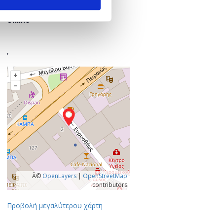
Πού;
Online
,
+
–
Â©
OpenLayers
|
OpenStreetMap
contributors
Προβολή μεγαλύτερου χάρτη