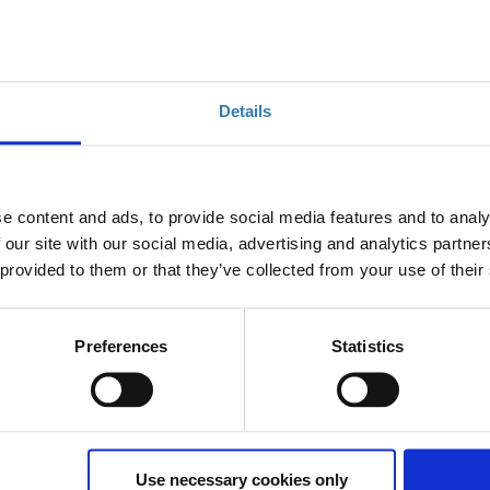
Details
e content and ads, to provide social media features and to analy
ην Ψηφιακή Εποχή
 our site with our social media, advertising and analytics partn
 provided to them or that they’ve collected from your use of their
Preferences
Statistics
Ποσότητα
Η περίοδος εγγραφών
έχει λήξει.
Use necessary cookies only