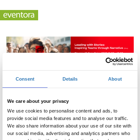
Leading with Stories: Inspiring Teams through
Consent
Details
About
Narrative
Πότε;
We care about your privacy
Πέμπτη, 16 Οκτωβρίου 2025
4:00 μμ
We use cookies to personalise content and ads, to
provide social media features and to analyse our traffic.
Προσθήκη στο ημερολόγιό σας
We also share information about your use of our site with
our social media, advertising and analytics partners who
Online,