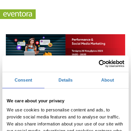
Performance & Social Media Marketing
Consent
Details
About
Πότε;
Τετάρτη, 26 Νοεμβρίου 2025
4:00 μμ
We care about your privacy
Προσθήκη στο ημερολόγιό σας
We use cookies to personalise content and ads, to
provide social media features and to analyse our traffic.
Online,
We also share information about your use of our site with
our social media, advertising and analytics partners who